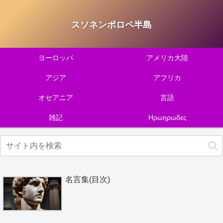
スソネンポロペ半島
ヨーロッパ
アメリカ大陸
アジア
アフリカ
オセアニア
言語
雑記
Ηρωηρωδες
名言集(目次)