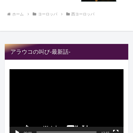
ホーム
ヨーロッパ
西ヨーロッパ
アラウコの叫び-最新話-
動
画
プ
レ
ー
ヤ
ー