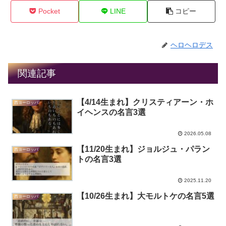
Pocket
LINE
コピー
ヘロヘロデス
関連記事
【4/14生まれ】クリスティアーン・ホ
西ヨーロッパ
イヘンスの名言3選
2026.05.08
【11/20生まれ】ジョルジュ・パラン
西ヨーロッパ
トの名言3選
2025.11.20
【10/26生まれ】大モルトケの名言5選
西ヨーロッパ