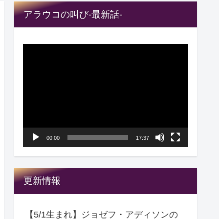
アラウコの叫び-最新話-
動
画
プ
レ
ー
ヤ
00:00
17:37
ー
更新情報
【5/1生まれ】ジョゼフ・アディソンの