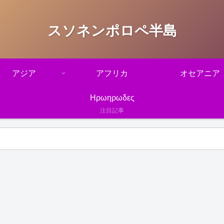
スソネンポロペ半島
アジア
アフリカ
オセアニア
Ηρωηρωδες
注目記事