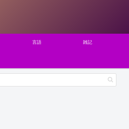
言語
雑記