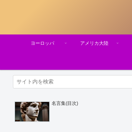
ヨーロッパ
アメリカ大陸
名言集(目次)