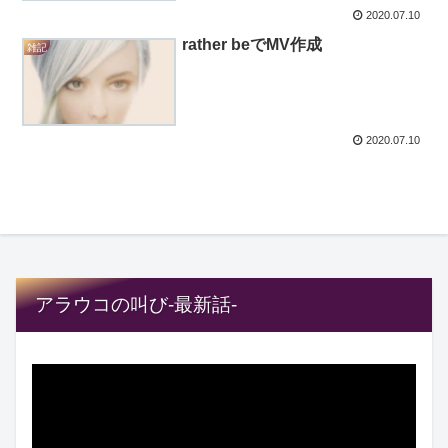
2020.07.10
rather beでMV作成
雑記
2020.07.10
アラウコの叫び-最新話-
動
画
プ