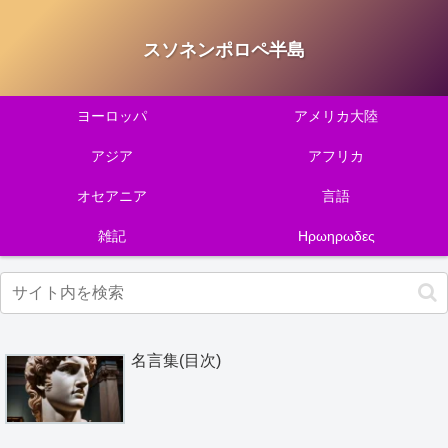
スソネンポロペ半島
ヨーロッパ
アメリカ大陸
アジア
アフリカ
オセアニア
言語
雑記
Ηρωηρωδες
名言集(目次)