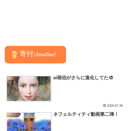
寄付(donation)
ai画伯がさらに進化してた🎨
雑記
2020.07.30
ネフェルティティ動画第二弾！
アフリカ