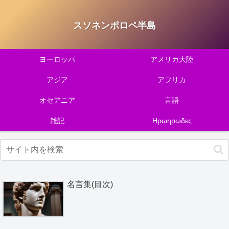
スソネンポロペ半島
ヨーロッパ
アメリカ大陸
アジア
アフリカ
オセアニア
言語
雑記
Ηρωηρωδες
名言集(目次)