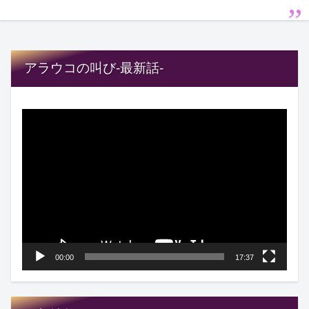
アラウコの叫び-最新話-
動
画
プ
レ
ー
ヤ
ー
00:00
17:37